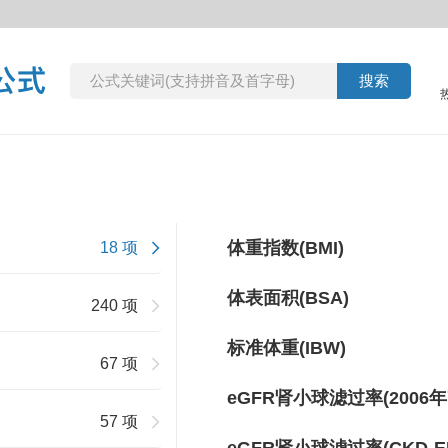
体重指数(BMI)
18 项
体表面积(BSA)
240 项
标准体重(IBW)
67 项
eGFR肾小球滤过率(2006
57 项