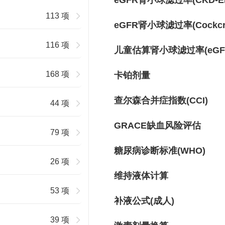
eGFR肾小球滤过率(CKD-E
113 项
eGFR肾小球滤过率(Cockcro
116 项
儿童估算肾小球滤过率(eGF
168 项
卡铂剂量
查尔森合并症指数(CCI)
44 项
GRACE缺血风险评估
79 项
糖尿病诊断标准(WHO)
26 项
维持液体计算
53 项
补液公式(成人)
39 项